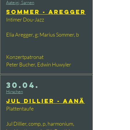
Aateigi, Sarnen
Sommer - Aregger
Intimer Dou-Jazz
​Elia Aregger, g; Marius Sommer, b
​​Konzertpatronat
Peter Bucher, Edwin Huwyler​​​​​​​​​
30.04.
Hirschen
Jul Dillier - AANÄ
Plattentaufe
Jul Dillier, comp, p, harmonium,