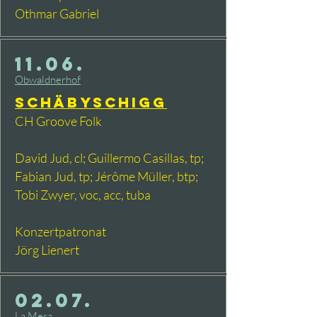
Othmar Gabriel
11.06.
Obwaldnerhof
Schäbyschigg
CH Groove Folk
David Jud, cl; Guillermo Casillas, tp;
Fabian Jud, tp; Jérôme Müller, btp;
Tobi Zwyer, voc, acc, tuba
Konzertpatronat
Jörg Lienert
02.07.
La Mesa