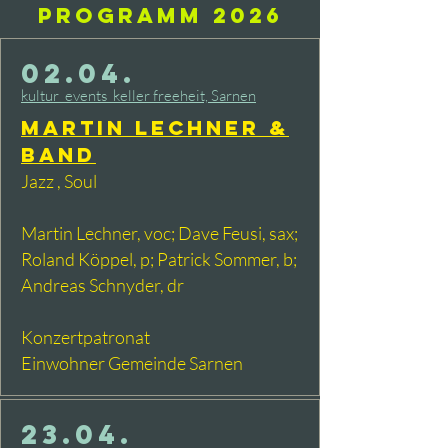
Programm 2026
02.04.
kultur_events_keller freeh
eit, Sarnen
Martin Lechner &
band
Jazz , Soul
Martin Lechner, voc; Dave Feusi, sax;
Roland Köppel, p; Patrick Sommer, b;
Andreas Schnyder, dr
Konzertpatronat
Einwohner Gemeinde Sarnen
23.04.