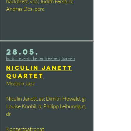
hackbrett, voc; Judith Ferstl, b;
András Dés, perc
28.05.
kultur_events_keller freeheit, Sarnen
Niculin Janett
Quartet
Modern Jazz
Niculin Janett, as; Dimitri Howald, g;
Louise Knobil, b; Philipp Leibundgut,
dr​
Konzertpatronat