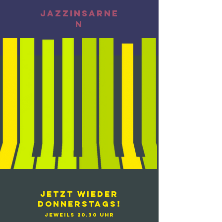
jazz
iNsarne
n
jetzt wieder
donnerstags!
jeweils 20.30 Uhr