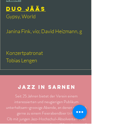
Duo Jääs
Gypsy, World
Janina Fink, vio; David Heizmann, g
Konzertpatronat
Tobias Lengen
Jazz in Sarnen
Seit 25 Jahren bietet der Verein einem
interessierten und neugierigen Publikum
unterhaltsam-groovige Abende, an denen man sich
gerne zu einem Feierabendbier trifft.
Ob mit jungen Jazz-Hochschul-Absolventen oder
renommierten Instrumentalisten/SängerInnen auf